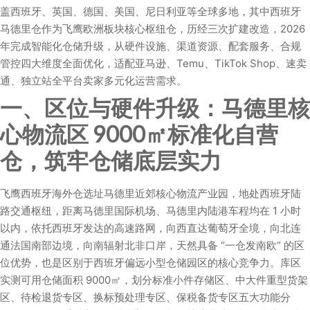
盖西班牙、英国、德国、美国、尼日利亚等全球多地，其中西班牙
马德里仓作为飞鹰欧洲板块核心枢纽仓，历经三次扩建改造，2026
年完成智能化仓储升级，从硬件设施、渠道资源、配套服务、合规
管控四大维度全面优化，适配亚马逊、Temu、TikTok Shop、速卖
通、独立站全平台卖家多元化运营需求。
一、区位与硬件升级：马德里核
心物流区 9000㎡标准化自营
仓，筑牢仓储底层实力
飞鹰西班牙海外仓选址马德里近郊核心物流产业园，地处西班牙陆
路交通枢纽，距离马德里国际机场、马德里内陆港车程均在 1 小时
以内，依托西班牙发达的高速路网，向西直达葡萄牙全境，向北连
通法国南部边境，向南辐射北非口岸，天然具备 “一仓发南欧” 的区
位优势，也是区别于西班牙偏远小型仓储园区的核心竞争力。库区
实测可用仓储面积 9000㎡，划分标准小件存储区、中大件重型货架
区、待检退货专区、换标预处理专区、保税备货专区五大功能分