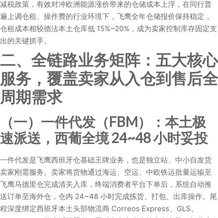
减税政策，有效对冲欧洲能源涨价带来的仓储成本上浮，在同行普
遍上调仓租、操作费的行业环境下，飞鹰全年仓储报价保持稳定，
仓租成本相较德法本土仓库低 15%~20%，成为卖家控制库存固定支
出的关键抓手。
二、全链路业务矩阵：五大核心
服务，覆盖卖家从入仓到售后全
周期需求
（一）一件代发（FBM）：本土极
速派送，西葡全境 24~48 小时妥投
一件代发是飞鹰西班牙仓基础王牌业务，也是独立站、中小自发货
卖家刚需服务。卖家将货物通过海运、空运、中欧铁运批量运输至
飞鹰马德里仓完成清关入库，终端消费者平台下单后，系统自动推
送订单至海外仓，仓内 24~48 小时完成拣货、打包、出库操作。尾
程深度绑定西班牙本土头部物流商 Correos Express、GLS、