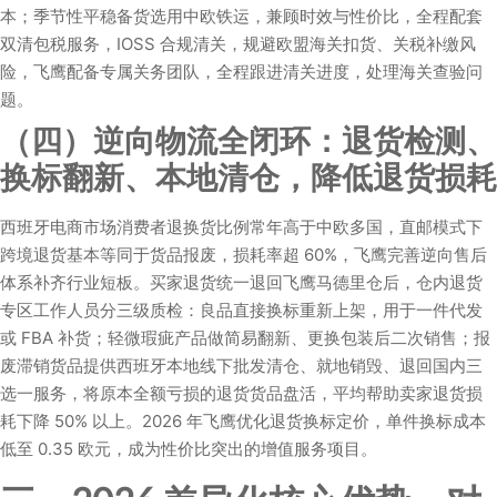
本；季节性平稳备货选用中欧铁运，兼顾时效与性价比，全程配套
双清包税服务，IOSS 合规清关，规避欧盟海关扣货、关税补缴风
险，飞鹰配备专属关务团队，全程跟进清关进度，处理海关查验问
题。
（四）逆向物流全闭环：退货检测、
换标翻新、本地清仓，降低退货损耗
西班牙电商市场消费者退换货比例常年高于中欧多国，直邮模式下
跨境退货基本等同于货品报废，损耗率超 60%，飞鹰完善逆向售后
体系补齐行业短板。买家退货统一退回飞鹰马德里仓后，仓内退货
专区工作人员分三级质检：良品直接换标重新上架，用于一件代发
或 FBA 补货；轻微瑕疵产品做简易翻新、更换包装后二次销售；报
废滞销货品提供西班牙本地线下批发清仓、就地销毁、退回国内三
选一服务，将原本全额亏损的退货货品盘活，平均帮助卖家退货损
耗下降 50% 以上。2026 年飞鹰优化退货换标定价，单件换标成本
低至 0.35 欧元，成为性价比突出的增值服务项目。