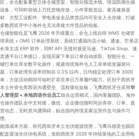
区，全仓配备重型立体仓储货架、智能分拣流水线、恒温防潮仓储
设备，可同时容纳上万托货物存放，小件零散货品、家具健身器
材、大型工业配件、带电美妆全品类货品均可安全入仓存储，打破
多数西班牙中小海外仓无法承接大件货品的短板。
仓储智能化是飞鹰 2026 年升级重点，全仓上线自研 WMS 仓储管
理系统 + OMS 订单处理系统，系统打通国内店小秘、通途、芒果店
长等主流 ERP 软件，同时 API 无缝对接亚马逊、TikTok Shop、速
卖通平台订单接口，实现买家下单后订单自动抓取、智能分仓、一
键打单出库全数字化操作，规避传统海外仓人工录单错发漏发问
题，订单处理失误率控制在 0.3% 以内，日均稳定处理订单 3000
单，大促活动期间可临时扩容至单日万单履约能力。区别于西班牙
本土外资仓库西语沟通壁垒、流程僵化短板，飞鹰西班牙仓采用
华
人管理层 + 本地西语作业员工
组合运营模式，国内客服团队、海外
仓操作团队全中文对接，微信、企业微信随时同步库存、订单、退
货动态，无时差沟通障碍，贴合国内跨境卖家运营作息与操作习
惯。
能源成本方面，依托西班牙本土光伏能源优势，飞鹰马德里仓园区
配套屋顶光伏供电系统，借助西班牙 2026 年持续落地的工业用电