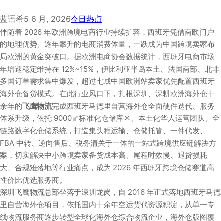
蓝语希
5 6 月, 2026
今日热点
伴随着 2026 年欧洲跨境电商行业持续扩容，西班牙凭借南欧门户
的地理优势、逐年攀升的电商消费体量，一跃成为中国跨境卖家布
局欧洲的黄金突破口。据欧洲电商协会数据统计，西班牙电商市场
年增速稳定维持在 12%~15%，伊比利亚半岛本土、法国南部、北非
多国订单需求集中爆发，超过七成中国欧洲站卖家优先配置西班牙
海外仓备货模式。在此行业风口下，扎根深圳、深耕欧洲海外仓十
余年的
飞鹰物流
完成西班牙马德里自营海外仓全面硬件迭代、服务
体系升级，依托 9000㎡标准化仓储库区、本土化华人运营团队、全
链路数字化仓储系统，打造集头程运输、仓储托管、一件代发、
FBA 中转、逆向售后、税务清关于一体的一站式跨境供应链解决方
案，切实解决中小跨境卖家备货成本高、尾程时效慢、退货损耗
大、合规难落地等行业痛点，成为 2026 年西班牙跨境仓储赛道高
性价比优选服务商。
深圳飞鹰物流总部坐落于深圳龙岗，自 2016 年正式落地西班牙马德
里自营海外仓项目，依托国内十余年空运货代资源积淀，从单一专
线物流服务商逐步转型全球化海外仓综合物流企业，海外仓版图覆