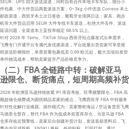
SEUR、UPS 四大派送渠道，同时自有合作本地卡车车队，细分小
件包裹、中大件货品两套派送方案：0~3kg 小件优选 Correos 本土
邮政渠道，西班牙本土次日签收，葡萄牙全境两日达；家具、跑步
机等大件货品启用 SEUR 大件专线卡车派送，杜绝大件丢件、派送
延误问题，全渠道本土妥投率稳定 98.5% 以上。
针对 2026 年 Temu、TikTok Shop 西班牙站点爆发式出单需求，
飞鹰专门开通平台专属代发优惠渠道，平台批量出货卖家可享受尾
程派送阶梯报价，单票首重包裹低至 0.99 欧元起，极大压缩自发货
单件物流成本，帮助卖家提升产品价格竞争力。
（二）FBA 全链路中转：破解亚马
逊限仓、断货痛点，短周期高频补货
2026 年欧洲亚马逊持续收紧 IPI 库容考核、旺季频繁限仓，FBA 高
额超储仓储费成为困扰精品卖家的难点，飞鹰西班牙 FBA 中转服务
针对性化解行业难题。操作模式为：卖家整柜海运 / 空运备货至飞鹰
马德里仓暂存，替代 FBA 作为低成本前置库存仓，当亚马逊 FBA
仓库存临近预警线，卖家后台创建补货计划，发送装箱资料后，飞
鹰仓内完成拆柜、FNSKU 换标、外箱贴标、打托打包，通过