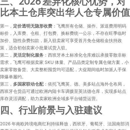
三、2026 差异化核心优势，对
比本土仓库突出华人仓专属价值
第一，
定价透明无隐形收费
：飞鹰所有仓储、操作、派送费用明码
标价，入库费、仓租、打包费、换标费统一公示，不存在旺季临时
加价、隐性杂费扣款，新入驻卖家可享受首月免仓储租金扶持政
策，适合初创卖家小批量试货入驻。
第二，
灵活定制化服务
：西班牙本土标准化仓库难以承接零散非标
需求，飞鹰可根据卖家 SKU 体量、产品品类定制专属仓储方案，小
卖家零散备货、大卖整柜囤货均可适配，大促期间临时加派人手保
障爆单履约。
第三，
多国家联动仓配
：依托飞鹰英、德、美多站点海外仓布局，
西班牙仓货品可通过欧洲内陆卡车调拨至英法德仓库，实现多站点
库存灵活调配，助力卖家欧洲全域多平台铺货运营。
四、行业前景与入驻建议
2026 年南欧跨境电商红利持续释放，西班牙、葡萄牙、法国南部消