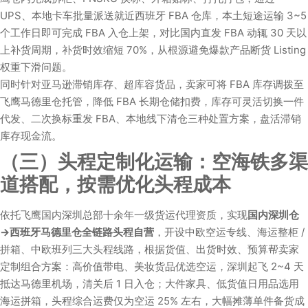
UPS、本地卡车批量派送就近西班牙 FBA 仓库，本土短途运输 3~5
个工作日即可完成 FBA 入仓上架，对比国内直发 FBA 动辄 30 天以
上补货周期，补货时效缩短 70%，从根源避免爆款产品断货 Listing
权重下滑问题。
同时针对亚马逊滞销库存、超库容货品，卖家可将 FBA 库存调拨至
飞鹰马德里仓托管，降低 FBA 长期仓储扣费，库存可灵活切换一件
代发、二次换标重发 FBA、本地线下清仓三种处置方案，盘活滞销
库存现金流。
（三）头程定制化运输：空海铁多渠
道搭配，按需优化头程成本
依托飞鹰国内深圳总部十余年一级货运代理资质，实现
国内深圳仓
→西班牙马德里仓全链路头程自营
，开设中欧空运专线、海运整柜 /
拼箱、中欧班列三大头程线路，根据货值、出货时效、预算帮卖家
定制组合方案：高价值带电、美妆货品优选空运，深圳起飞 2~4 天
抵达马德里机场，清关后 1 日入仓；大件家具、低货值日用品选用
海运拼箱，头程综合运费仅为空运 25% 左右，大幅摊薄单件备货成