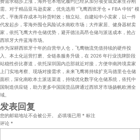
费需求稳步上涨，海外仓本地化履约已经从加分项变成卖家生存刚
需。对于精品亚马逊卖家，优先选用 “飞鹰西班牙仓 + FBA 中转” 模
式，平衡库存成本与补货时效；独立站、自建站中小卖家，以一件
代发起步，零海外囤仓风险试水南欧市场；大件家居、健身器材卖
家，依托飞鹰大件仓储优势，避开德法高昂仓储与派送成本，抢占
西班牙大件蓝海市场。
作为深耕西班牙十年的自营华人仓，飞鹰物流凭借持续的硬件投
入、本土化运营打磨、全链条服务升级，在 2026 年行业洗牌阶段
站稳性价比赛道，依托深圳国内总部就近对接，方便华南跨境卖家
上门实地考察、现场对接需求，未来飞鹰将持续扩充马德里仓仓储
面积，深化南欧本土派送渠道，持续优化数字化仓储系统，依托中
国制造供应链，助力更多中国国货品牌通过西班牙市场扬帆欧洲全
域。
发表回复
您的邮箱地址不会被公开。
必填项已用
*
标注
评论
*